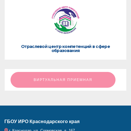
Отраслевой центр компетенций в сфере
образования
ㅤㅤㅤㅤㅤㅤㅤㅤㅤВИРТУАЛЬНАЯ ПРИЕМНАЯㅤㅤㅤㅤㅤㅤㅤㅤㅤ
ГБОУ ИРО Краснодарского края
г. Краснодар, ул. Сормовская, д. 167