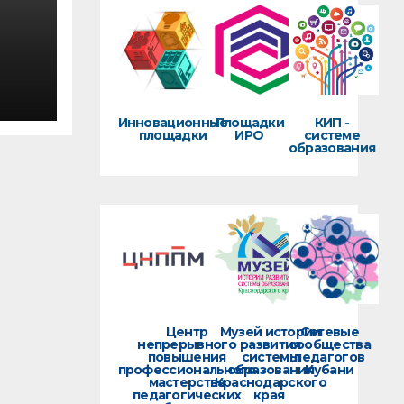
Инновационные
Площадки
КИП -
площадки
ИРО
системе
образования
ров
Центр
Музей истории
Сетевые
непрерывного
развития
сообщества
повышения
системы
педагогов
профессионального
образования
Кубани
мастерства
Краснодарского
педагогических
края