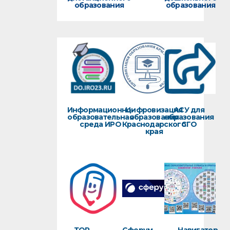
образования
образования
Информационно-
Цифровизация
АСУ для
образовательная
образования
образования
среда ИРО
Краснодарского
СГО
края