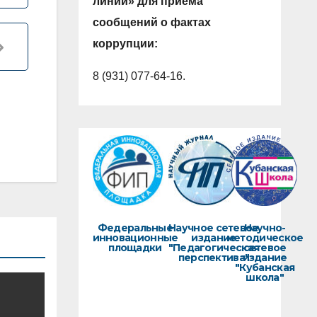
линии» для приема
сообщений о фактах
коррупции:
8 (931) 077-64-16.
Федеральные
Научное сетевое
Научно-
инновационные
издание
методическое
площадки
"Педагогическая
сетевое
перспектива"
издание
"Кубанская
школа"