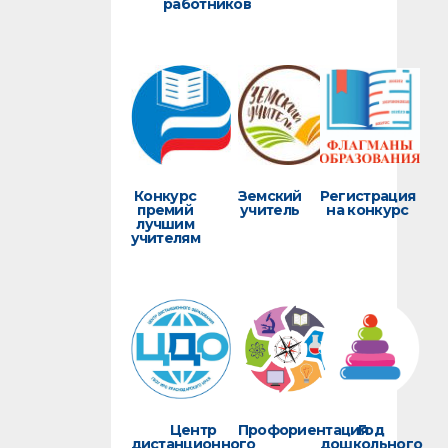
работников
Конкурс
Земский
Регистрация
премий
учитель
на конкурс
лучшим
учителям
Центр
Профориентация
Год
дистанционного
дошкольного