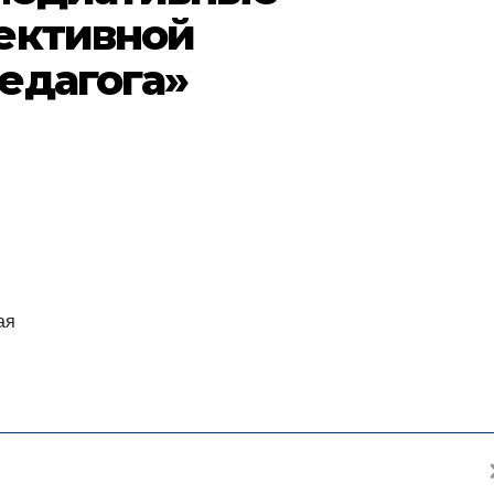
ективной
едагога»
ая