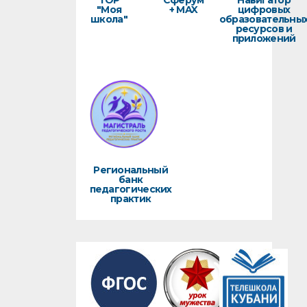
ТОР
Сферум
Навигатор
"Моя
+ MAX
цифровых
школа"
образовательны
ресурсов и
приложений
Региональный
банк
педагогических
практик