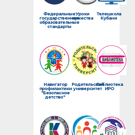
Федеральные
Уроки
Телешкола
государственные
мужества
Кубани
образовательные
стандарты
Навигатор
Родительский
Библиотека
профилактики
университет
ИРО
"Безопасное
детство"