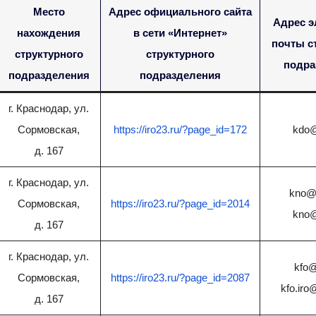
Место
Адрес официального сайта
Адрес э
нахождения
в сети «Интернет»
почты с
структурного
структурного
подра
подразделения
подразделения
г. Краснодар, ул.
Сормовская,
https://iro23.ru/?page_id=172
kdo@
д. 167
г. Краснодар, ул.
kno@i
Сормовская,
https://iro23.ru/?page_id=2014
kno@
д. 167
г. Краснодар, ул.
kfo@
Сормовская,
https://iro23.ru/?page_id=2087
kfo.ir
д. 167