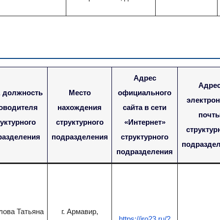
Адрес
Адре
 должность
Место
официального
электро
оводителя
нахождения
сайта в сети
почт
уктурного
структурного
«Интернет»
структур
разделения
подразделения
структурного
подразде
подразделения
ова Татьяна
г. Армавир,
https://iro23.ru/?