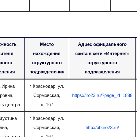
жность
Место
Адрес официального
ителя
нахождения
сайта в сети «Интернет»
рного
структурного
структурного
еления
подразделения
подразделения
 Ирина
г. Краснодар, ул.
ровна,
Сормовская,
https://iro23.ru/?page_id=1888
ль центра
д. 167
густина
г. Краснодар, ул.
вна,
Сормовская,
http://ub.iro23.ru/
ль центра
д. 167