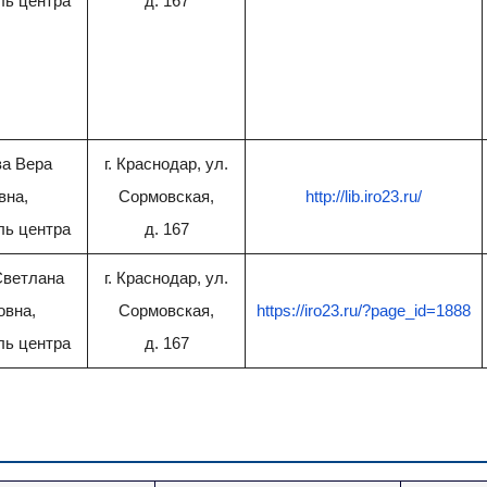
ль центра
д. 167
а Вера
г. Краснодар, ул.
вна,
Сормовская,
http://lib.iro23.ru/
ль центра
д. 167
Светлана
г. Краснодар, ул.
овна,
Сормовская,
https://iro23.ru/?page_id=1888
ль центра
д. 167