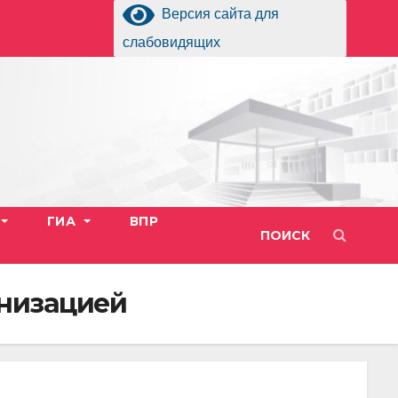
Версия сайта для
слабовидящих
ГИА
ВПР
ПОИСК
анизацией