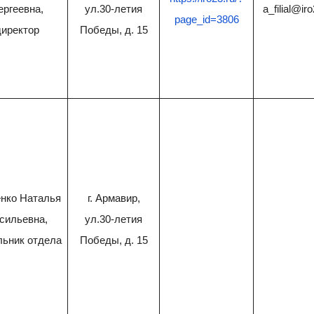
ергеевна,
ул.30-летия
a_filial@ir
page_id=3806
директор
Победы, д. 15
енко Наталья
г. Армавир,
сильевна,
ул.30-летия
ьник отдела
Победы, д. 15