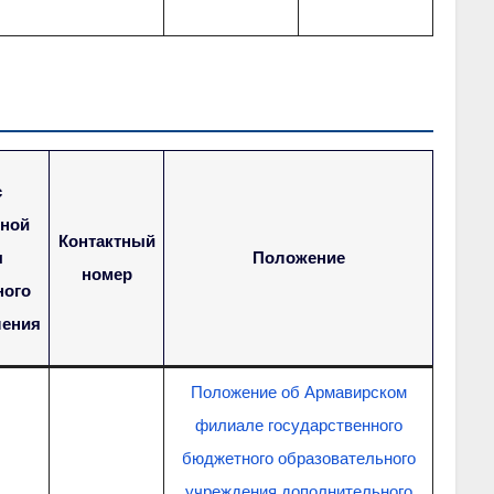
с
нной
Контактный
ы
Положение
номер
ного
ления
Положение об Армавирском
филиале государственного
бюджетного образовательного
учреждения дополнительного