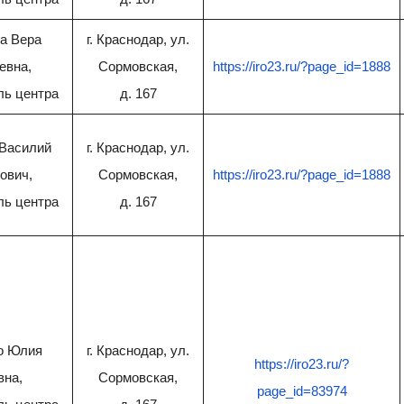
а Вера
г. Краснодар, ул.
евна,
Сормовская,
https://iro23.ru/?page_id=1888
ль центра
д. 167
Василий
г. Краснодар, ул.
ович,
Сормовская,
https://iro23.ru/?page_id=1888
ль центра
д. 167
о Юлия
г. Краснодар, ул.
https://iro23.ru/?
на,
Сормовская,
page_id=83974