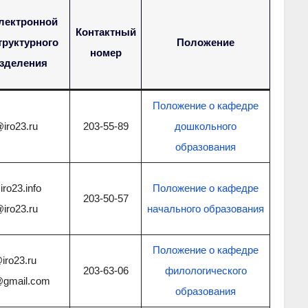
лектронной
Контактный
труктурного
Положение
номер
зделения
Положение о кафедре
iro23.ru
203-55-89
дошкольного
образования
ro23.info
Положение о кафедре
203-50-57
iro23.ru
начального образования
Положение о кафедре
iro23.ru
203-63-06
филологического
o@gmail.com
образования