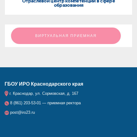
Отраслевой центр компетенций в сфере
образования
ㅤㅤㅤㅤㅤㅤㅤㅤㅤВИРТУАЛЬНАЯ ПРИЕМНАЯㅤㅤㅤㅤㅤㅤㅤㅤㅤ
ГБОУ ИРО Краснодарского края
г. Краснодар, ул. Сормовская, д. 167
8 (861) 203-53-01 — приемная ректора
post@iro23.ru