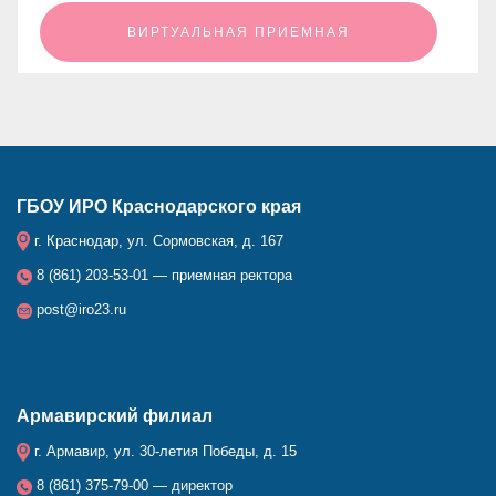
ㅤㅤㅤㅤㅤㅤㅤㅤㅤВИРТУАЛЬНАЯ ПРИЕМНАЯㅤㅤㅤㅤㅤㅤㅤㅤㅤ
ГБОУ ИРО Краснодарского края
г. Краснодар, ул. Сормовская, д. 167
8 (861) 203-53-01 — приемная ректора
post@iro23.ru
Армавирский филиал
г. Армавир, ул. 30-летия Победы, д. 15
8 (861) 375-79-00 — директор