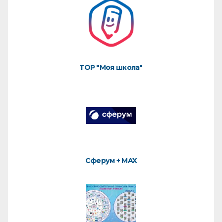
ТОР "Моя школа"
Сферум + MAX