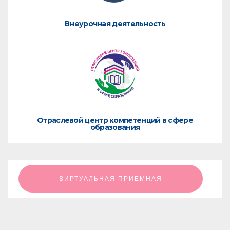
Внеурочная деятельность
Отраслевой центр компетенций в сфере
образования
ㅤㅤㅤㅤㅤㅤㅤㅤㅤВИРТУАЛЬНАЯ ПРИЕМНАЯㅤㅤㅤㅤㅤㅤㅤㅤㅤ