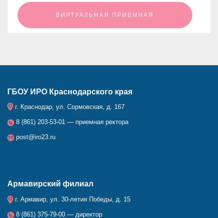
ㅤㅤㅤㅤㅤㅤㅤㅤㅤВИРТУАЛЬНАЯ ПРИЕМНАЯㅤㅤㅤㅤㅤㅤㅤㅤㅤ
ГБОУ ИРО Краснодарского края
г. Краснодар, ул. Сормовская, д. 167
8 (861) 203-53-01 — приемная ректора
post@iro23.ru
Армавирский филиал
г. Армавир, ул. 30-летия Победы, д. 15
8 (861) 375-79-00 — директор