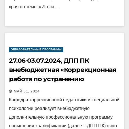
края по теме: «Итоги…
ОБРАЗОВАТЕЛЬНЫЕ ПРОГРАММЫ
27.06-03.07.2024, ДПП ПК
внебюджетная «Коррекционная
работа по устранению
нарушений письменной речи в
МАЙ 31, 2024
условиях реализации ФАОП НОО
Кафедра коррекционной педагогики и специальной
обучающихся с ограниченными
психологии реализует внебюджетную
возможностями здоровья»
дополнительную профессиональную программу
повышения квалификации (далее – ДПП ПК) очно