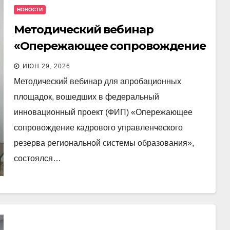
НОВОСТИ
Методический вебинар
«Опережающее сопровождение
кадрового управленческого
ИЮН 29, 2026
резерва региональной системы
Методический вебинар для апробационных
образования»
площадок, вошедших в федеральный
инновационный проект (ФИП) «Опережающее
сопровождение кадрового управленческого
резерва региональной системы образования»,
состоялся…