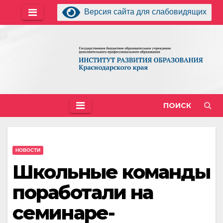
Перейти
Версия сайта для слабовидящих
к
содержимому
ПОИСК
НОВОСТИ
Школьные команды
поработали на
семинаре-