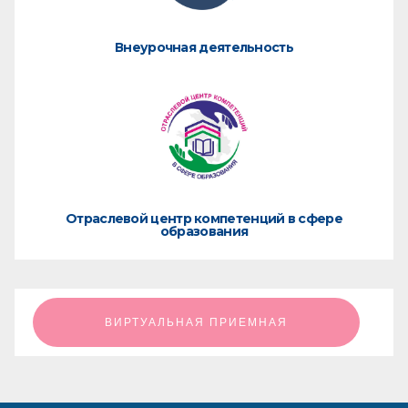
Внеурочная деятельность
Отраслевой центр компетенций в сфере
образования
ㅤㅤㅤㅤㅤㅤㅤㅤㅤВИРТУАЛЬНАЯ ПРИЕМНАЯㅤㅤㅤㅤㅤㅤㅤㅤㅤ