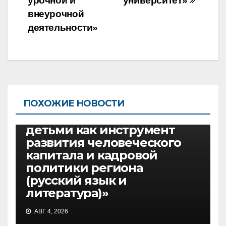
урочной и
университет»
внеурочной
деятельности»
КРУГЛЫЕ СТОЛЫ, ФОРУМЫ
РУССКИЙ ЯЗЫК И ЛИТЕРАТУРА
30.09.2026, круглый стол
ПОХОЖИЕ НОВОСТИ
«Работа с одарёнными
детьми как инструмент
развития человеческого
капитала и кадровой
политики региона
(русский язык и
литература)»
АВГ 4, 2026