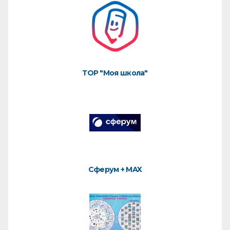
ТОР "Моя школа"
Сферум + MAX