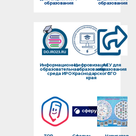
образования
образования
Информационно-
Цифровизация
АСУ для
образовательная
образования
образования
среда ИРО
Краснодарского
СГО
края