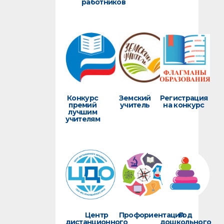
работников
Конкурс
Земский
Регистрация
премий
учитель
на конкурс
лучшим
учителям
Центр
Профориентация
Год
дистанционного
дошкольного