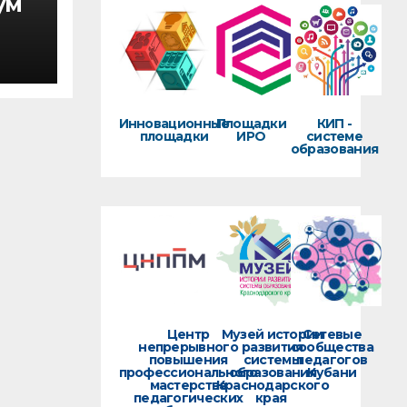
ум
Инновационные
Площадки
КИП -
площадки
ИРО
системе
образования
0-х
ика
Центр
Музей истории
Сетевые
непрерывного
развития
сообщества
повышения
системы
педагогов
профессионального
образования
Кубани
мастерства
Краснодарского
педагогических
края