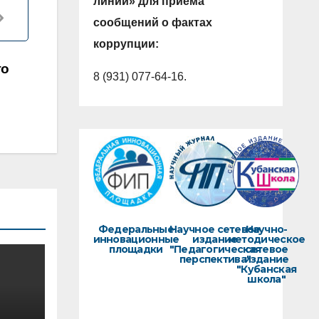
линии» для приема
сообщений о фактах
коррупции:
го
8 (931) 077-64-16.
Федеральные
Научное сетевое
Научно-
инновационные
издание
методическое
площадки
"Педагогическая
сетевое
перспектива"
издание
"Кубанская
школа"