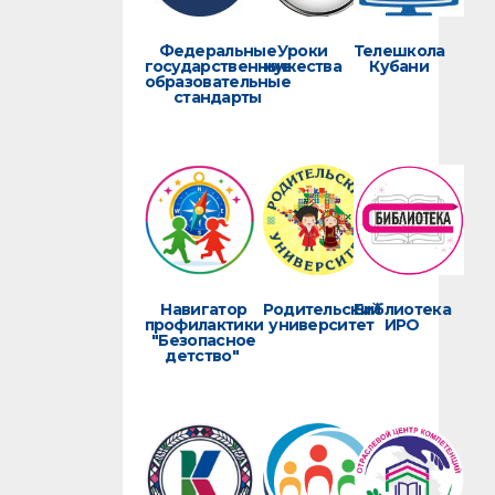
Федеральные
Уроки
Телешкола
государственные
мужества
Кубани
образовательные
стандарты
Навигатор
Родительский
Библиотека
профилактики
университет
ИРО
"Безопасное
детство"