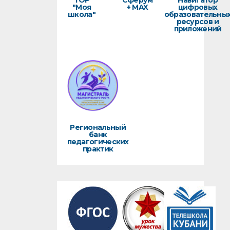
ТОР
Сферум
Навигатор
"Моя
+ MAX
цифровых
школа"
образовательны
ресурсов и
приложений
Региональный
банк
педагогических
практик