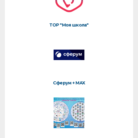
ТОР "Моя школа"
Сферум + MAX