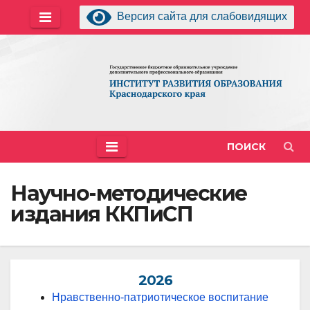
Перейти
Версия сайта для слабовидящих
к
содержимому
ПОИСК
Научно-методические
издания ККПиСП
2026
Нравственно-патриотическое воспитание