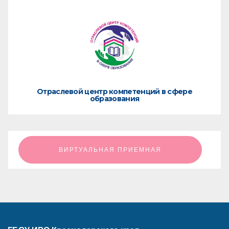
Отраслевой центр компетенций в сфере
образования
ㅤㅤㅤㅤㅤㅤㅤㅤㅤВИРТУАЛЬНАЯ ПРИЕМНАЯㅤㅤㅤㅤㅤㅤㅤㅤㅤ