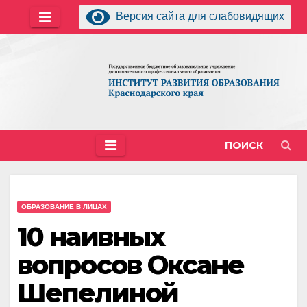
Перейти
Версия сайта для слабовидящих
к
содержимому
ПОИСК
ОБРАЗОВАНИЕ В ЛИЦАХ
10 наивных
вопросов Оксане
Шепелиной