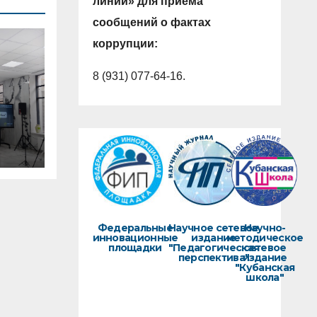
линии» для приема
сообщений о фактах
коррупции:
8 (931) 077-64-16.
го
Федеральные
Научное сетевое
Научно-
инновационные
издание
методическое
площадки
"Педагогическая
сетевое
перспектива"
издание
"Кубанская
школа"