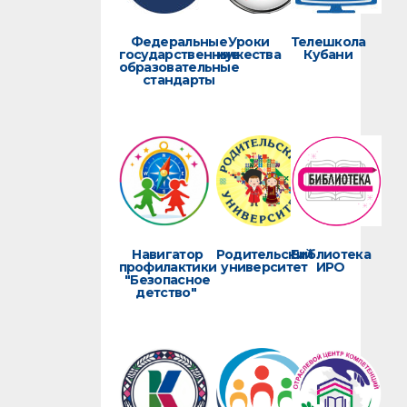
Федеральные
Уроки
Телешкола
государственные
мужества
Кубани
образовательные
стандарты
Навигатор
Родительский
Библиотека
профилактики
университет
ИРО
"Безопасное
детство"