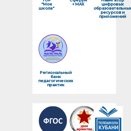
ТОР
Сферум
Навигатор
"Моя
+ MAX
цифровых
школа"
образовательны
ресурсов и
приложений
Региональный
банк
педагогических
практик