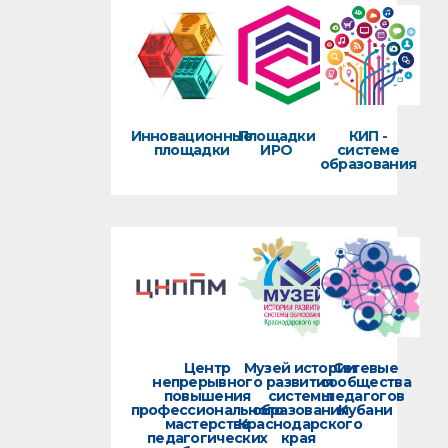
Инновационные
Площадки
КИП -
площадки
ИРО
системе
образования
Центр
Музей истории
Сетевые
непрерывного
развития
сообщества
повышения
системы
педагогов
профессионального
образования
Кубани
мастерства
Краснодарского
педагогических
края