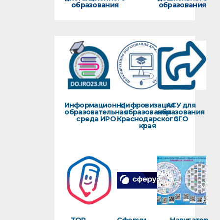
образования
образования
Информационно-
Цифровизация
АСУ для
образовательная
образования
образования
среда ИРО
Краснодарского
СГО
края