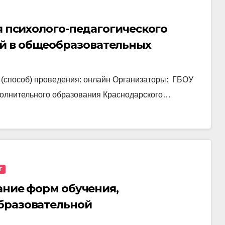
ия психолого-педагогического
й в общеобразовательных
о (способ) проведения: онлайн Организаторы: ГБОУ
полнительного образования Краснодарского…
Г
вание форм обучения,
бразовательной
 как мета-предметного результата